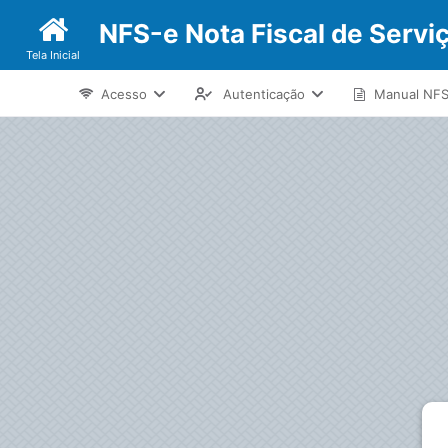
NFS-e Nota Fiscal de Serviç
Tela Inicial
Acesso
Autenticação
Manual NF